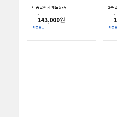
이중골판지 패드 5EA
3중 
-
-
143,000원
유료배송
유료