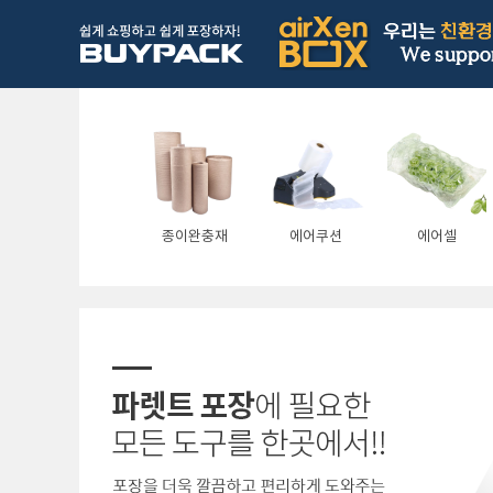
종이완충재
에어쿠션
에어셀