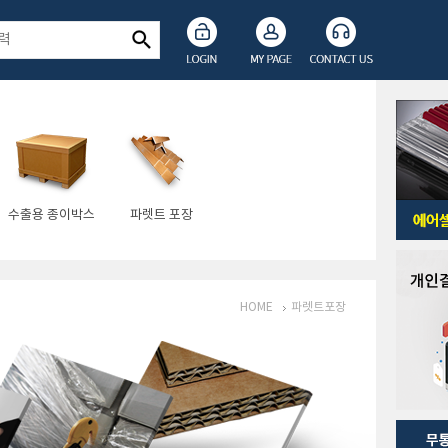
수출용 종이박스
파렛트 포장
HOME
파렛트포장