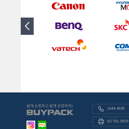
1644-4595
02-701-9559