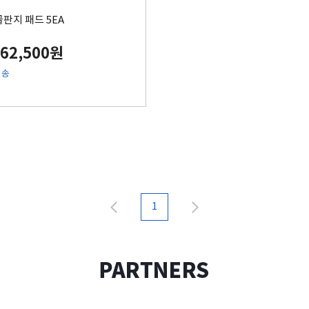
골판지 패드 5EA
162,500원
배송
1