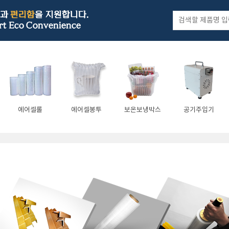
에어셀롤
에어셀봉투
보온보냉박스
공기주입기