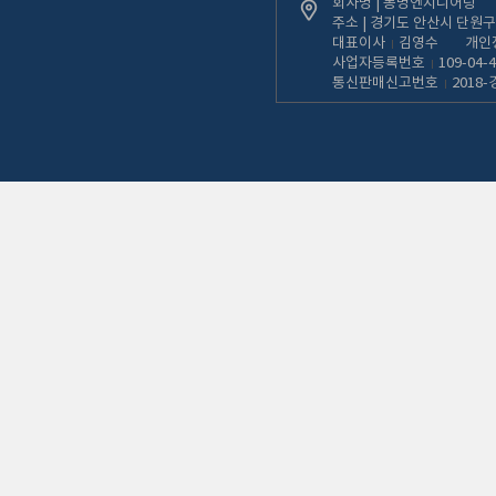
회사명 | 동명엔지니어링
주소 | 경기도 안산시 단원구 
대표이사
김영수
개인
사업자등록번호
109-04-
통신판매신고번호
2018