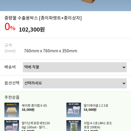
중량물 수출용박스 [종이파렛트+종이상자]
0
-
%
102,300원
규격
(mm)
760mm x 760mm x 350mm
배송비
옵션선택
추천상품
에어젠 종이랩 X-05
딸기에어셀 1 2 3호
38,000원
58,000원
딸기난좌포장세트(50
과일 4-1호 (4KG 포도
0g) 100set - 딸기에
포장 200EA)