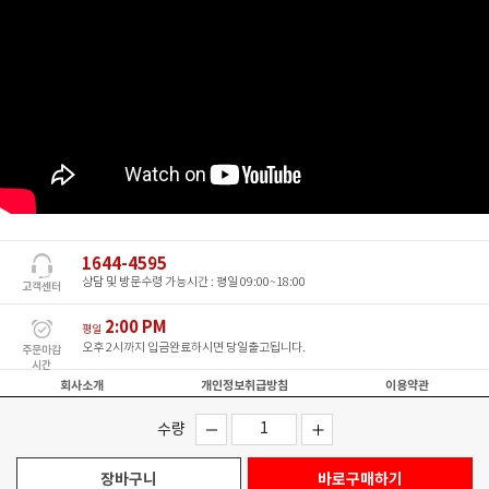
1644-4595
상담 및 방문수령 가능시간 : 평일 09:00~18:00
고객센터
2:00 PM
평일
오후 2시까지 입금완료하시면 당일출고됩니다.
주문마감
시간
회사소개
개인정보취급방침
이용약관
동명엔지니어링 / 전화 : 1644-4595
수량
팩스 : 02-701-9559 /이메일 : airxen@ireco.kr
주소 : 경기도 안산시 단원구 별망로 459번길 93 (목내동)
대표이사 : 김영수 / 개인정보관리책임자 : 김경섭
장바구니
바로구매하기
사업자등록번호 : 109-04-41591