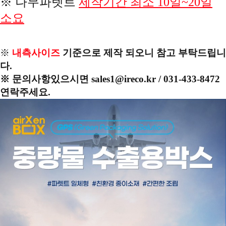
※ 나무파렛트
제작기간 최소 10일~20일
소요
※
내측사이즈
기준으로 제작 되오니 참고 부탁드립니
다.
※ 문의사항있으시면 sales1@ireco.kr / 031-433-8472
연락주세요.