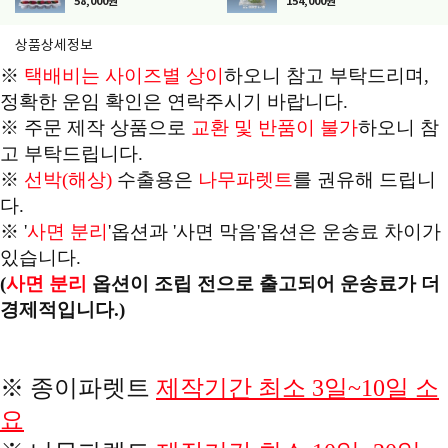
어셀별도판매
58,000원
154,000원
상품상세정보
※
택배비는 사이즈별 상이
하오니 참고 부탁드리며,
정확한 운임 확인은 연락주시기 바랍니다.
※ 주문 제작 상품으로
교환 및 반품이 불가
하오니 참
고 부탁드립니다.
※
선박(해상)
수출용은
나무파렛트
를 권유해 드립니
다.
※ '
사면 분리
'옵션과 '사면 막음'옵션은 운송료 차이가
있습니다.
(
사면 분리
옵션이 조립 전으로 출고되어 운송료가 더
경제적입니다.)
※ 종이파렛트
제작기간 최소 3일~10일 소
요