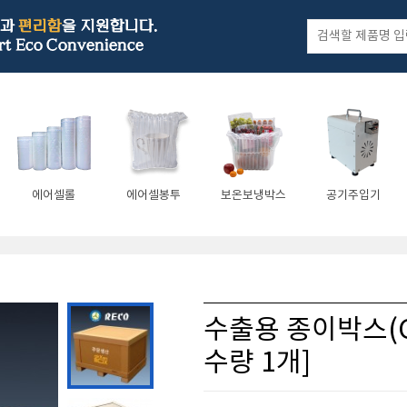
에어셀롤
에어셀봉투
보온보냉박스
공기주입기
수출용 종이박스(G
수량 1개]