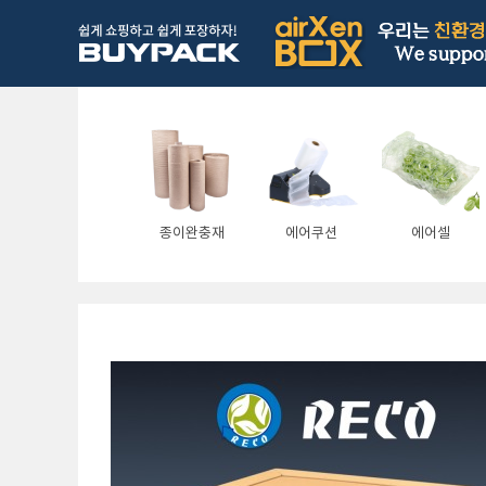
종이완충재
에어쿠션
에어셀