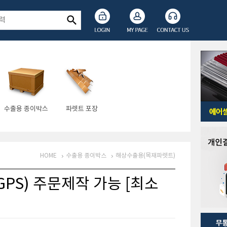
수출용 종이박스
파렛트 포장
HOME
수출용 종이박스
해상수출용(목재파렛트)
PS) 주문제작 가능 [최소