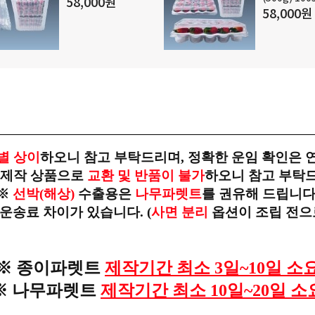
58,000원
기에어셀별
58,000원
별 상이
하오니 참고 부탁드리며, 정확한 운임 확인은 
 제작 상품으로
교환 및 반품이 불가
하오니 참고 부탁
※
선박(해상)
수출용은
나무파렛트
를 권유해 드립니다
 운송료 차이가 있습니다.
(
사면 분리
옵션이 조립 전으
※ 종이파렛트
제작기간 최소 3일~10일 소
※ 나무파렛트
제작기간 최소 10일~20일 소