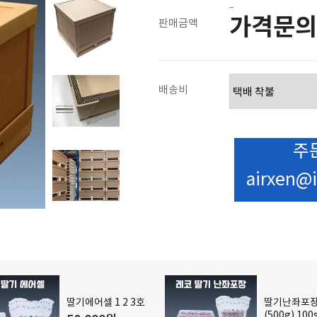
-
가격문의
판매금액
배송비
주
airxen@i
딸기에어셀 1 2 3호
딸기난좌포
(500g) 100