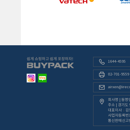
1644-4595
02-701-9559
airxen@ireco
회사명 | 동
주소 | 경기도
대표이사
김
사업자등록번
통신판매신고