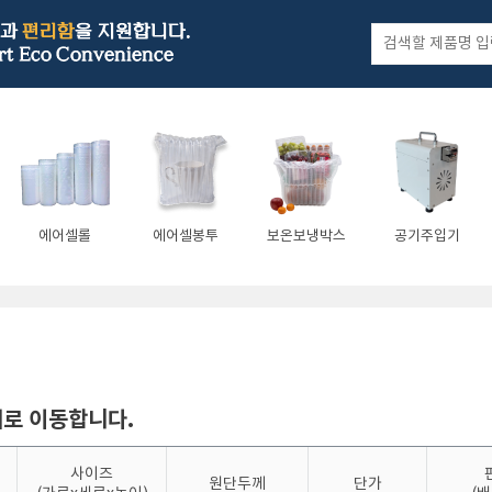
에어셀롤
에어셀봉투
보온보냉박스
공기주입기
지로 이동합니다.
사이즈
원단두께
단가