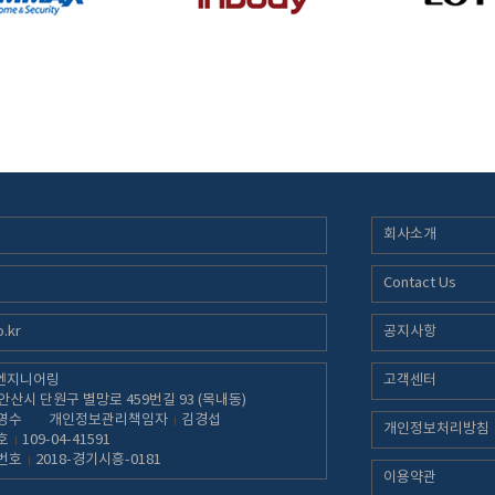
회사소개
Contact Us
.kr
공지사항
명엔지니어링
고객센터
 안산시 단원구 별망로 459번길 93 (목내동)
영수
개인정보관리책임자
김경섭
개인정보처리방침
호
109-04-41591
번호
2018-경기시흥-0181
이용약관